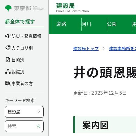
コンテンツにスキップ
都全体で探す
道路
河川
公園
防災・緊急情報
カテゴリ別
建設局トップ
建設事務所を
目的別
井の頭恩
組織別
事業者の方
更新日
2023年12月5日
キーワード検索
案内図