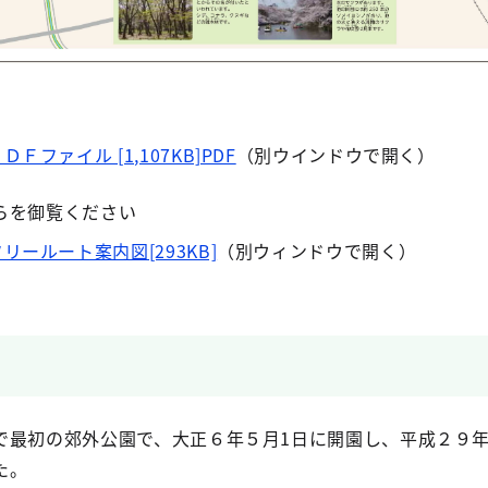
ファイル [1,107KB]PDF
（別ウインドウで開く）
らを御覧ください
ールート案内図[293KB]
（別ウィンドウで開く）
最初の郊外公園で、大正６年５月1日に開園し、平成２９
た。