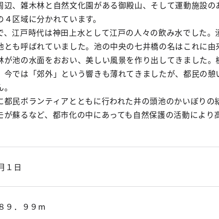
辺、雑木林と自然文化園がある御殿山、そして運動施設の
の４区域に分かれています。
、江戸時代は神田上水として江戸の人々の飲み水でした。
池とも呼ばれていました。池の中央の七井橋の名はこれに由
が池の水面をおおい、美しい風景を作り出してきました。
、今では「郊外」という響きも薄れてきましたが、都民の憩
ん。
都民ボランティアとともに行われた井の頭池のかいぼりの
モが蘇るなど、都市化の中にあっても自然保護の活動により
月１日
８９．９９m