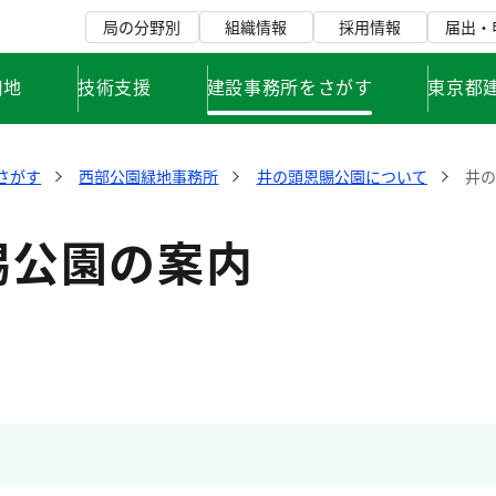
局の分野別
組織情報
採用情報
届出・
用地
技術支援
建設事務所をさがす
東京都
さがす
西部公園緑地事務所
井の頭恩賜公園について
井
賜公園の案内