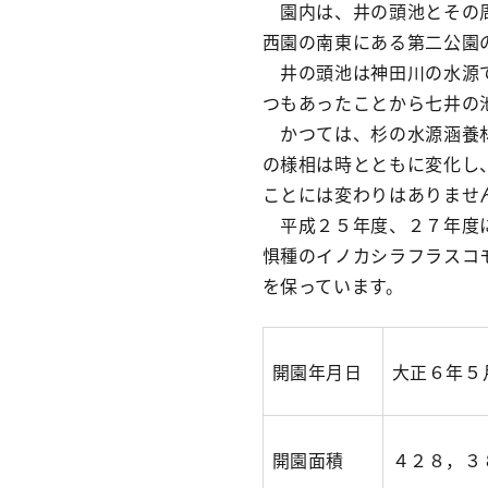
園内は、井の頭池とその周
西園の南東にある第二公園
井の頭池は神田川の水源で
つもあったことから七井の
かつては、杉の水源涵養林
の様相は時とともに変化し
ことには変わりはありませ
平成２５年度、２７年度に
惧種のイノカシラフラスコ
を保っています。
開園年月日
大正６年５
開園面積
４２８，３