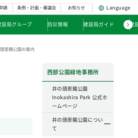
Language
申請
条例・計画・審議会
お知らせ
建設局グループ
防災情報
建設局ガイド
建
の頭恩賜公園の案内
西部公園緑地事務所
井の頭恩賜公園
Inokashira Park 公式ホ
ームページ
井の頭恩賜公園につい
て