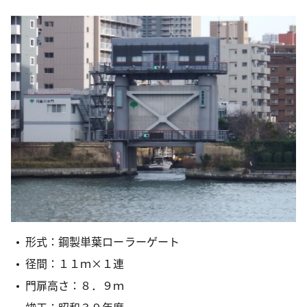
形式：鋼製単葉ローラーゲート
径間：１１ｍ×１連
門扉高さ：８．９ｍ
竣工：昭和３９年度