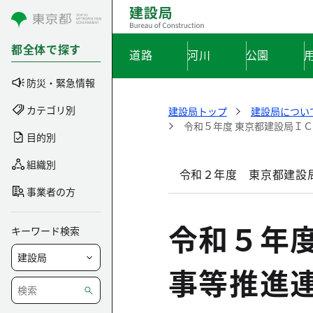
コンテンツにスキップ
都全体で探す
道路
河川
公園
防災・緊急情報
カテゴリ別
建設局トップ
建設局につい
令和５年度 東京都建設局Ｉ
目的別
組織別
令和２年度 東京都建設
事業者の方
令和５年
キーワード検索
事等推進