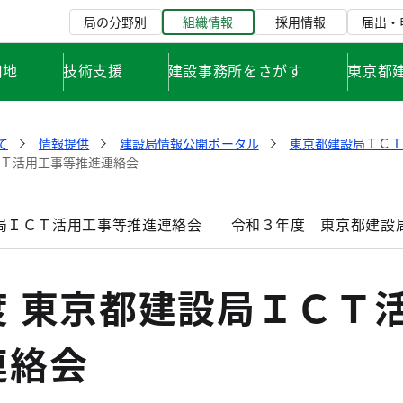
局の分野別
組織情報
採用情報
届出・
用地
技術支援
建設事務所をさがす
東京都
て
情報提供
建設局情報公開ポータル
東京都建設局ＩＣ
ＣＴ活用工事等推進連絡会
局ＩＣＴ活用工事等推進連絡会
令和３年度 東京都建設
度 東京都建設局ＩＣＴ
連絡会