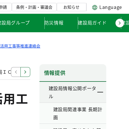
Language
申請
条例・計画・審議会
お知らせ
建設局グループ
防災情報
建設局ガイド
建
Ｔ活用工事等推進連絡会
局ＩＣＴ活用工事等推進連絡会
令和５年度 東京都建設
情報提供
建設局情報公開ポータ
活用工
ル
建設局関連事業 長期計
画