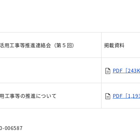
CT活用工事等推進連絡会（第５回）
掲載資料
PDF［243
活用工事等の推進について
PDF［1,19
0-006587