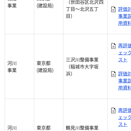
（世田谷区北沢四
事業
(建設局)
丁目～北沢五丁
評価
目）
事業
用資
再評
ェッ
三沢川整備事業
スト
河川
東京都
（稲城市大字坂
事業
(建設局)
浜）
評価
事業
用資
再評
ェッ
スト
河川
東京都
鶴見川整備事業