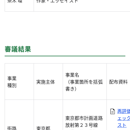
茶木 環
作家・エッセイスト
審議結果
事業名
事業
実施主体
（事業箇所を括弧
配布資料
種別
書き）
再評
東京都市計画道路
ェッ
放射第２３号線
スト
街路
東京都