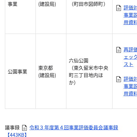
事業
(建設局)
（町田市図師町）
評価
事業
用資
再評
ェッ
六仙公園
スト
東京都
（東久留米市中央
公園事業
(建設局)
町三丁目地内ほ
評価
か）
事業
用資
議事録
令和３年度第４回事業評価委員会議事録
【443KB】