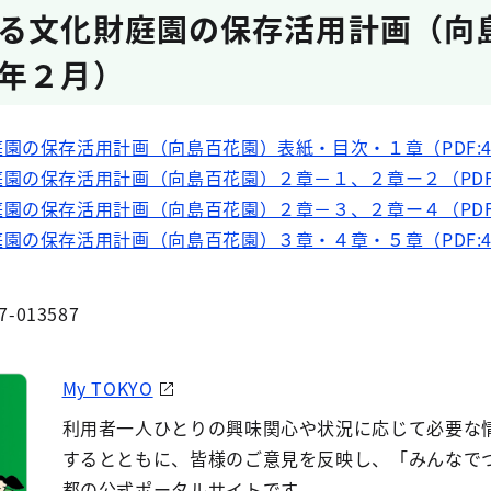
る文化財庭園の保存活用計画（向
年２月）
園の保存活用計画（向島百花園）表紙・目次・１章（PDF:41
園の保存活用計画（向島百花園）２章－１、２章ー２（PDF:1
園の保存活用計画（向島百花園）２章－３、２章ー４（PDF:7
園の保存活用計画（向島百花園）３章・４章・５章（PDF:4.
7-013587
My TOKYO
利用者一人ひとりの興味関心や状況に応じて必要な
するとともに、皆様のご意見を反映し、「みんなで
都の公式ポータルサイトです。