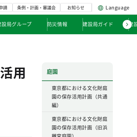
Language
申請
条例・計画・審議会
お知らせ
建設局グループ
防災情報
建設局ガイド
建
活用
庭園
東京都における文化財庭
園の保存活用計画（共通
編）
東京都における文化財庭
園の保存活用計画（旧浜
離宮庭園）