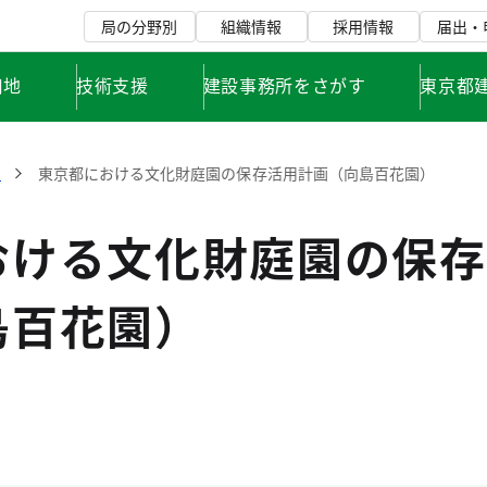
局の分野別
組織情報
採用情報
届出・
用地
技術支援
建設事務所をさがす
東京都
園
東京都における文化財庭園の保存活用計画（向島百花園）
おける文化財庭園の保存
島百花園）