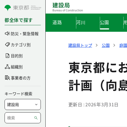
コンテンツにスキップ
都全体で探す
道路
河川
公園
防災・緊急情報
カテゴリ別
建設局トップ
公園
庭
目的別
東京都に
組織別
事業者の方
計画（向
キーワード検索
更新日
2026年3月31日