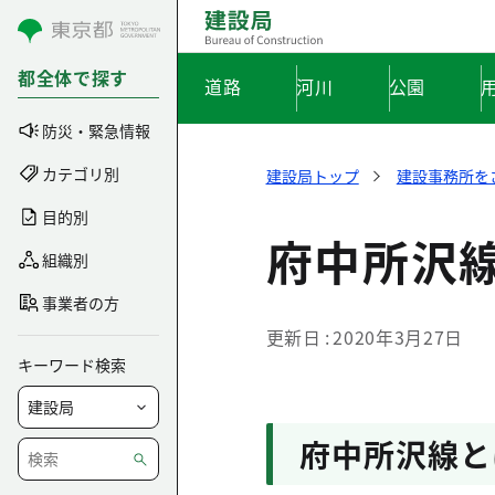
コンテンツにスキップ
都全体で探す
道路
河川
公園
防災・緊急情報
カテゴリ別
建設局トップ
建設事務所を
目的別
府中所沢
組織別
事業者の方
更新日
2020年3月27日
キーワード検索
府中所沢線と