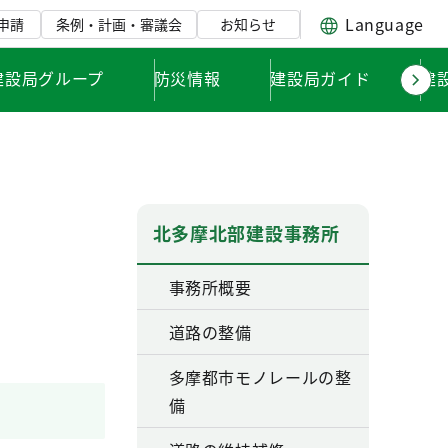
Language
申請
条例・計画・審議会
お知らせ
建設局グループ
防災情報
建設局ガイド
建
北多摩北部建設事務所
事務所概要
道路の整備
多摩都市モノレールの整
備