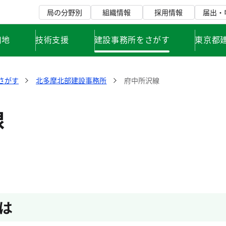
局の分野別
組織情報
採用情報
届出・
用地
技術支援
建設事務所をさがす
東京都
さがす
北多摩北部建設事務所
府中所沢線
線
は