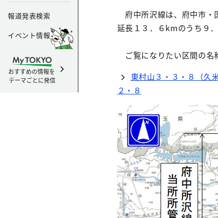
府中所沢線は、府中市・国
報道発表検索
延長１３．６kmのうち９
イベント情報
ご覧になりたい区間の名
おすすめの情報を
東村山３・３・８（久
テーマごとに発信
２・８