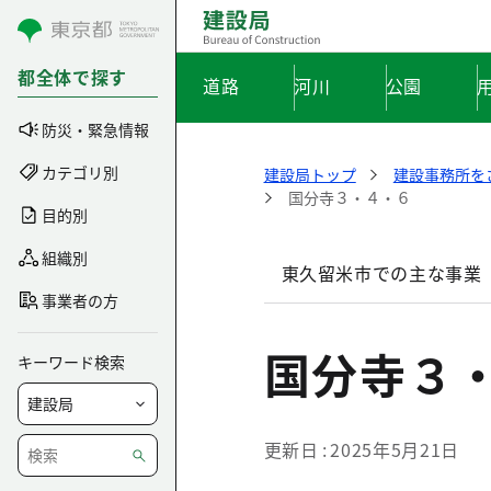
コンテンツにスキップ
都全体で探す
道路
河川
公園
防災・緊急情報
カテゴリ別
建設局トップ
建設事務所を
国分寺３・４・６
目的別
組織別
東久留米市での主な事業
事業者の方
国分寺３
キーワード検索
更新日
2025年5月21日