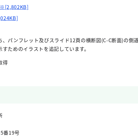
2,802KB]
24KB]
、パンフレット及びスライド12頁の横断図(C-C断面)の側
示すためのイラストを追記しています。
取得
所
5番19号