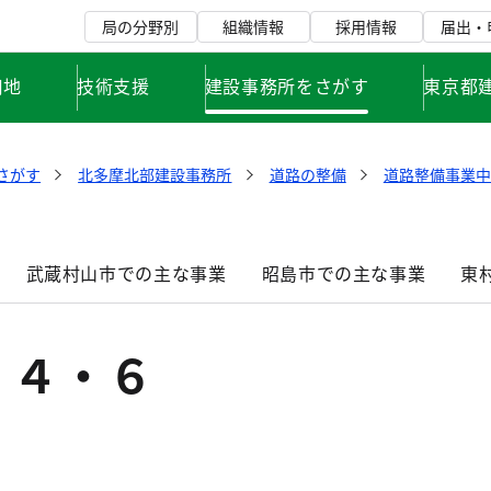
局の分野別
組織情報
採用情報
届出・
用地
技術支援
建設事務所をさがす
東京都
さがす
北多摩北部建設事務所
道路の整備
道路整備事業
武蔵村山市での主な事業
昭島市での主な事業
東
・４・６