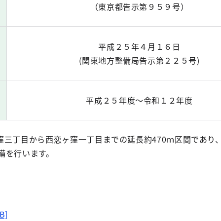
（東京都告示第９５９号）
平成２５年４月１６日
(関東地方整備局告示第２２５号)
平成２５年度～令和１２年度
窪三丁目から西恋ヶ窪一丁目までの延長約470ｍ区間であり
整備を行います。
B]