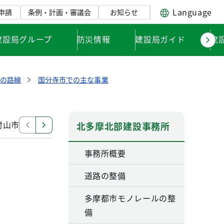
Language
申請
条例・計画・審議会
お知らせ
建設局グループ
防災情報
建設局ガイド
建
中の路線
国分寺市での主な事業
村山市での主な事業
東大和市での主な事業
清瀬市で
北多摩北部建設事務所
事務所概要
道路の整備
多摩都市モノレールの整
備