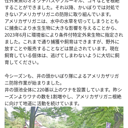
性外来魚のオオクチバスやブルーギル、コイなどを根絶
することができました。それ以降、かいぼりでは対処で
きないアメリカザリガニの防除に取り組んでいます。
アメリカザリガニは、水中の水草を切ってしまうととも
に捕食により水生生物に大きな影響を与えることから、
2023年6月に環境省により条件付特定外来生物に指定され
ました。これまで通り捕獲や飼育はできますが、野外に
放すことや販売することなどは禁止されています。現在
飼育している個体は、逃げてしまわないように大切に飼
育してください。
今シーズンも、井の頭かいぼり隊によるアメリカザリガ
ニ防除作業が始まりました。
井の頭池全体に220基以上のワナを設置しています。昨シ
ーズンよりワナの数を1割増やし、アメリカザリガニ根絶
に向けて地道に活動を続けています。