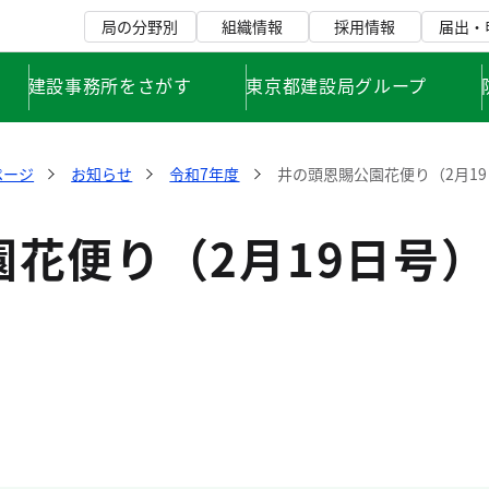
局の分野別
組織情報
採用情報
届出・
建設事務所をさがす
東京都建設局グループ
ムページ
お知らせ
令和7年度
井の頭恩賜公園花便り（2月1
園花便り（2月19日号