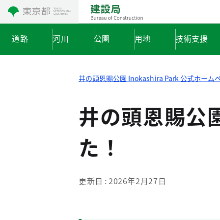
コンテンツにスキップ
道路
河川
公園
用地
技術支援
井の頭恩賜公園 Inokashira Park 公式ホー
井の頭恩賜公
た！
更新日
2026年2月27日