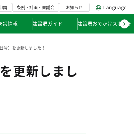
Language
申請
条例・計画・審議会
お知らせ
防災情報
建設局ガイド
建設局おでかけスポット
9日号）を更新しました！
）を更新しまし