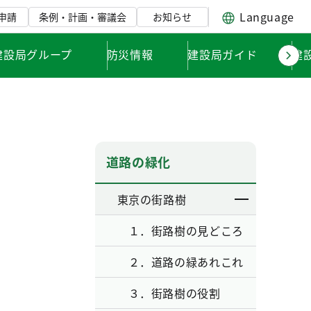
Language
申請
条例・計画・審議会
お知らせ
建設局グループ
防災情報
建設局ガイド
建
道路の緑化
東京の街路樹
１．街路樹の見どころ
２．道路の緑あれこれ
３．街路樹の役割