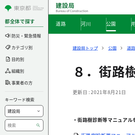
コンテンツにスキップ
都全体で探す
道路
河川
公園
防災・緊急情報
カテゴリ別
建設局トップ
公園
道
目的別
８．街路
組織別
事業者の方
更新日
2021年8月21日
キーワード検索
・街路樹診断等マニュアル