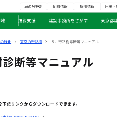
局の分野別
組織情報
採用情報
届出・
用地
技術支援
建設事務所をさがす
東京都
路の緑化
東京の街路樹
８．街路樹診断等マニュアル
樹診断等マニュアル
を下記リンクからダウンロードできます。