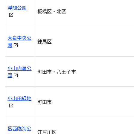
浮間公園
板橋区・北区
大泉中央公
練馬区
園
小山内裏公
町田市・八王子市
園
小山田緑地
町田市
葛西臨海公
江戸川区