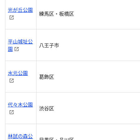
光が丘公園
練馬区・板橋区
平山城址公
八王子市
園
水元公園
葛飾区
代々木公園
渋谷区
林試の森公
目黒区・品川区