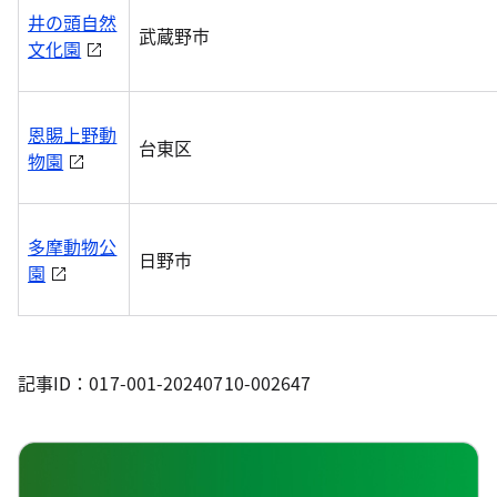
井の頭自然
武蔵野市
文化園
恩賜上野動
台東区
物園
多摩動物公
日野市
園
記事ID：017-001-20240710-002647