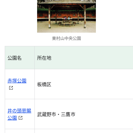
東村山中央公園
公園名
所在地
赤塚公園
板橋区
井の頭恩賜
武蔵野市・三鷹市
公園