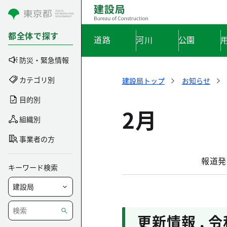
コンテンツにスキップ
都全体で探す
道路
河川
公園
防災・緊急情報
カテゴリ別
建設局トップ
お知らせ
目的別
2月
組織別
事業者の方
報道発
キーワード検索
更新情報
,
令