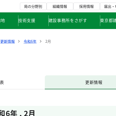
局の分野別
組織情報
採用情報
届出・
用地
技術支援
建設事務所をさがす
東京都
更新情報
令和6年
2月
表
更新情報
和6年
,
2月