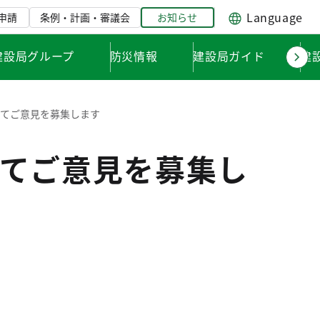
Language
申請
条例・計画・審議会
お知らせ
建設局グループ
防災情報
建設局ガイド
建
てご意見を募集します
てご意見を募集し