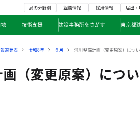
局の分野別
組織情報
採用情報
届出・
用地
技術支援
建設事務所をさがす
東京都
報道発表
令和8年
６月
河川整備計画（変更原案）につい
計画（変更原案）につい