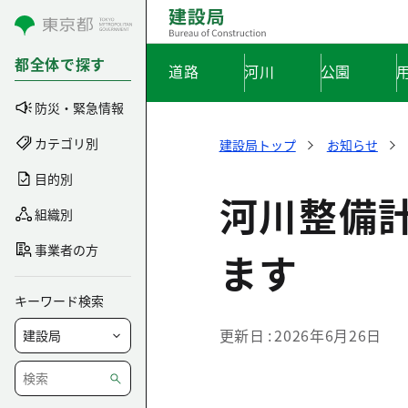
コンテンツにスキップ
都全体で探す
道路
河川
公園
防災・緊急情報
カテゴリ別
建設局トップ
お知らせ
目的別
河川整備
組織別
事業者の方
ます
キーワード検索
更新日
2026年6月26日