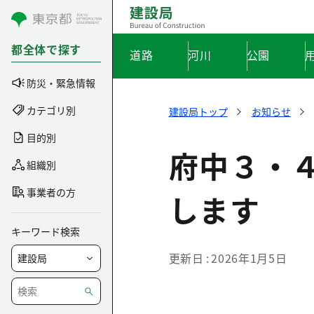
コンテンツにスキップ
都全体で探す
道路
河川
公園
防災・緊急情報
カテゴリ別
建設局トップ
お知らせ
目的別
府中３・
組織別
事業者の方
します
キーワード検索
更新日
2026年1月5日