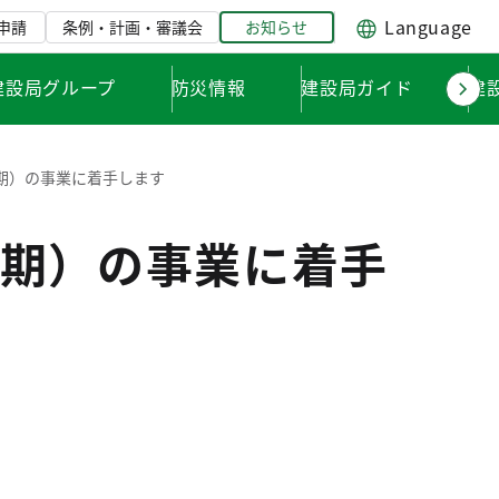
Language
申請
条例・計画・審議会
お知らせ
建設局グループ
防災情報
建設局ガイド
建
期）の事業に着手します
期）の事業に着手