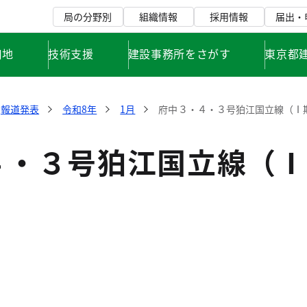
局の分野別
組織情報
採用情報
届出・
用地
技術支援
建設事務所をさがす
東京都
報道発表
令和8年
1月
府中３・４・３号狛江国立線（Ⅰ
４・３号狛江国立線（Ⅰ