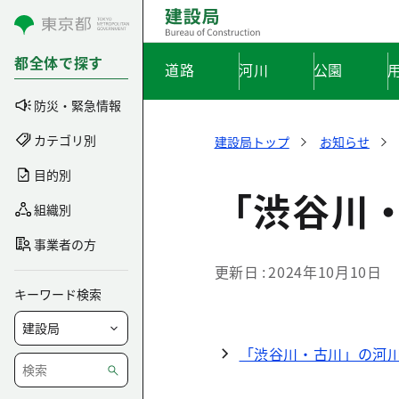
コンテンツにスキップ
都全体で探す
道路
河川
公園
防災・緊急情報
カテゴリ別
建設局トップ
お知らせ
目的別
「渋谷川
組織別
事業者の方
更新日
2024年10月10日
キーワード検索
「渋谷川・古川」の河