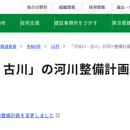
局の分野別
組織情報
採用情報
届出・
用地
技術支援
建設事務所をさがす
東京都
報道発表
令和6年
10月
「渋谷川・古川」の河川整備計
・古川」の河川整備計画
川整備計画を変更しました