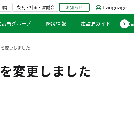
Language
申請
条例・計画・審議会
お知らせ
建設局グループ
防災情報
建設局ガイド
建
画を変更しました
を変更しました