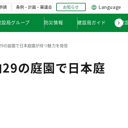
Language
申請
条例・計画・審議会
お知らせ
建設局グループ
防災情報
建設局ガイド
建
29の庭園で日本庭園が持つ魅力を発信
29の庭園で日本庭