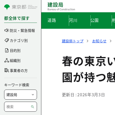
コンテンツにスキップ
都全体で探す
道路
河川
公園
防災・緊急情報
カテゴリ別
建設局トップ
お知らせ
目的別
春の東京い
組織別
事業者の方
園が持つ
キーワード検索
更新日
2026年3月3日