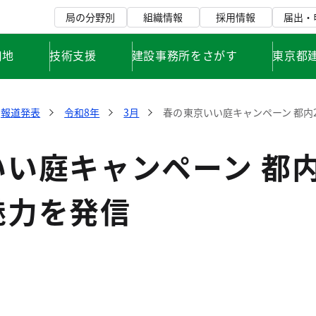
局の分野別
組織情報
採用情報
届出・
用地
技術支援
建設事務所をさがす
東京都
報道発表
令和8年
3月
春の東京いい庭キャンペーン 都内
い庭キャンペーン 都内
魅力を発信