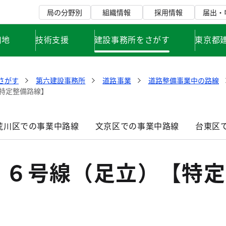
局の分野別
組織情報
採用情報
届出・
用地
技術支援
建設事務所をさがす
東京都
さがす
第六建設事務所
道路事業
道路整備事業中の路線
特定整備路線】
荒川区での事業中路線
文京区での事業中路線
台東区
３６号線（足立）【特定