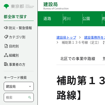
コンテンツにスキップ
都全体で探す
道路
河川
公園
防災・緊急情報
カテゴリ別
建設局トップ
建設事務所を
補助第１３６号線（足立）【
目的別
組織別
北区での事業中路線
事業者の方
補助第１
キーワード検索
路線】