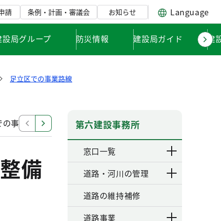
Language
申請
条例・計画・審議会
お知らせ
建設局グループ
防災情報
建設局ガイド
建
足立区での事業路線
での事業路線
足立区での事業路線
第六建設事務所
窓口一覧
整備
道路・河川の管理
道路の維持補修
道路事業